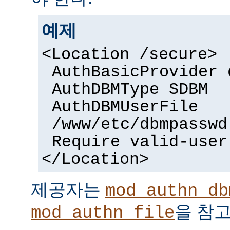
예제
<Location /secure>
AuthBasicProvider 
AuthDBMType SDBM
AuthDBMUserFile
/www/etc/dbmpasswd
Require valid-user
</Location>
제공자는
mod_authn_db
을 참고
mod_authn_file