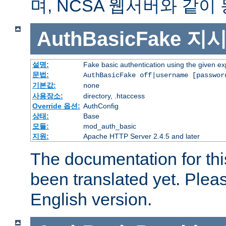
며, NCSA 웹서버와 같이
AuthBasicFake
지
설명:
Fake basic authentication using the given 
문법:
AuthBasicFake off|username [passwor
기본값:
none
사용장소:
directory, .htaccess
Override 옵션:
AuthConfig
상태:
Base
모듈:
mod_auth_basic
지원:
Apache HTTP Server 2.4.5 and later
The documentation for thi
been translated yet. Plea
English version.