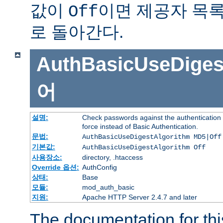
값이
이면 제공자 목
Off
로 돌아간다.
AuthBasicUseDiges
어
설명:
Check passwords against the authentication p
force instead of Basic Authentication.
문법:
AuthBasicUseDigestAlgorithm MD5|Off
기본값:
AuthBasicUseDigestAlgorithm Off
사용장소:
directory, .htaccess
Override 옵션:
AuthConfig
상태:
Base
모듈:
mod_auth_basic
지원:
Apache HTTP Server 2.4.7 and later
The documentation for thi